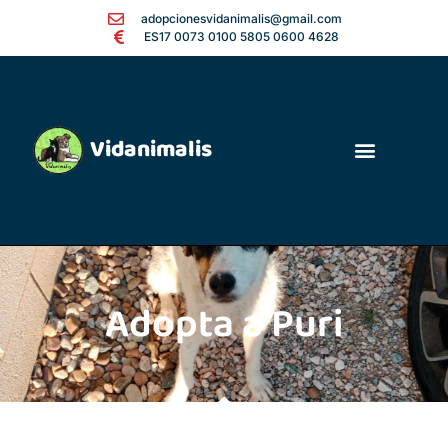
adopcionesvidanimalis@gmail.com
ES17 0073 0100 5805 0600 4628
Vidanimalis
Adopta a Puri