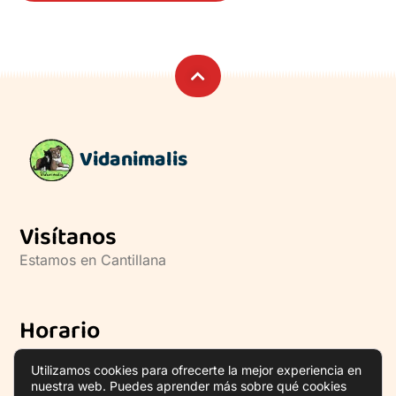
Vidanimalis
Visítanos
Estamos en Cantillana
Horario
Lun a Vie
09:00 – 19:00
Utilizamos cookies para ofrecerte la mejor experiencia en
Sab a Dom
10:00 – 14:00
nuestra web. Puedes aprender más sobre qué cookies