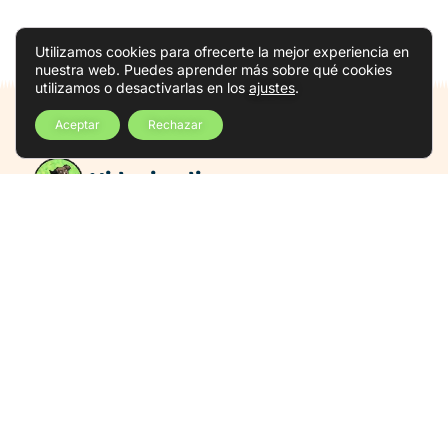
Utilizamos cookies para ofrecerte la mejor experiencia en
nuestra web. Puedes aprender más sobre qué cookies
utilizamos o desactivarlas en los
ajustes
.
Aceptar
Rechazar
Vidanimalis
Visítanos
Estamos en Cantillana
Horario
Lun a Vie
09:00 – 19:00
Sab a Dom
10:00 – 14:00