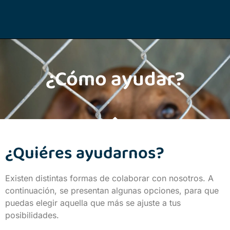
¿Cómo ayudar?
¿Quiéres ayudarnos?
Existen distintas formas de colaborar con nosotros. A
continuación, se presentan algunas opciones, para que
puedas elegir aquella que más se ajuste a tus
posibilidades.